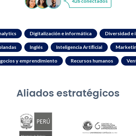
426 conectados
alytics
Digitalización e informática
Diversidad e 
blandas
Inglés
Inteligencia Artiﬁcial
Marketi
gocios y emprendimiento
Recursos humanos
Ven
Aliados estratégicos