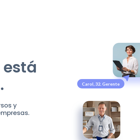
 está
.
Carol, 32. Gerente
rsos y
 empresas.