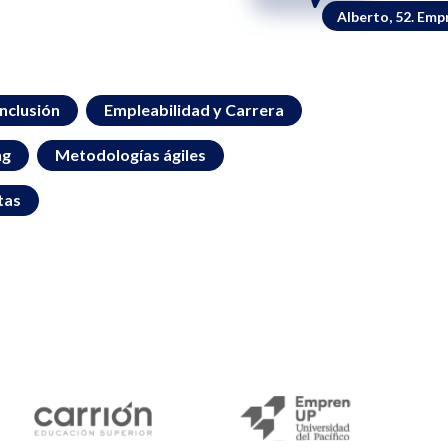
Alberto, 52. Emp
inclusión
Empleabilidad y Carrera
ng
Metodologías ágiles
tas