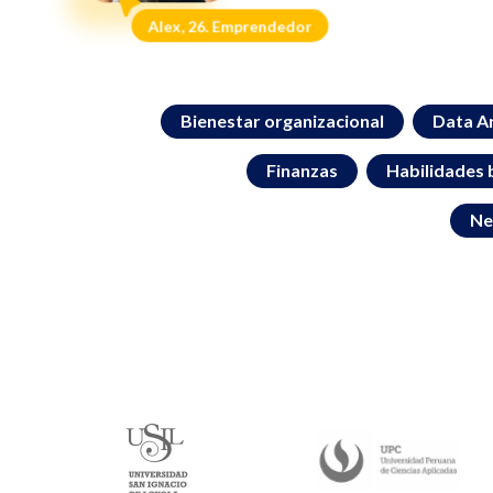
Alex, 26. Emprendedor
Bienestar organizacional
Data An
Finanzas
Habilidades 
Ne