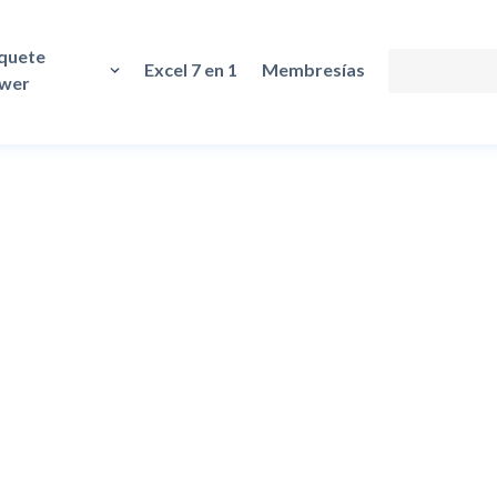
quete
Excel 7 en 1
Membresías
wer