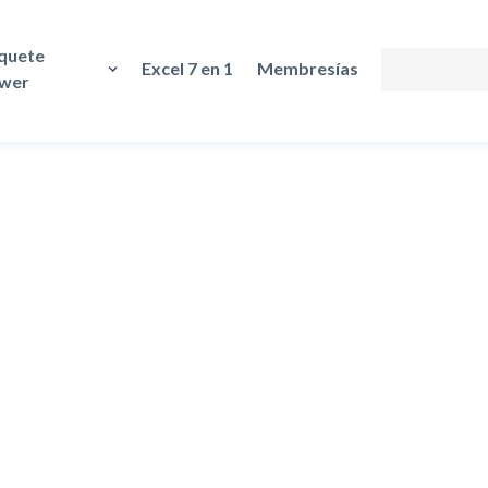
quete
Excel 7 en 1
Membresías
wer