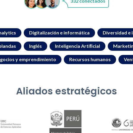
332 conectados
alytics
Digitalización e informática
Diversidad e 
blandas
Inglés
Inteligencia Artiﬁcial
Marketi
gocios y emprendimiento
Recursos humanos
Ven
Aliados estratégicos