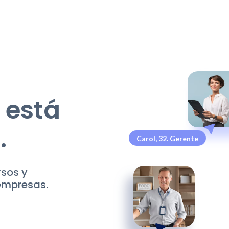
 está
.
Carol, 32. Gerente
rsos y
 empresas.