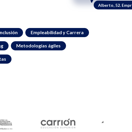
Alberto, 52. Emp
inclusión
Empleabilidad y Carrera
ng
Metodologías ágiles
tas