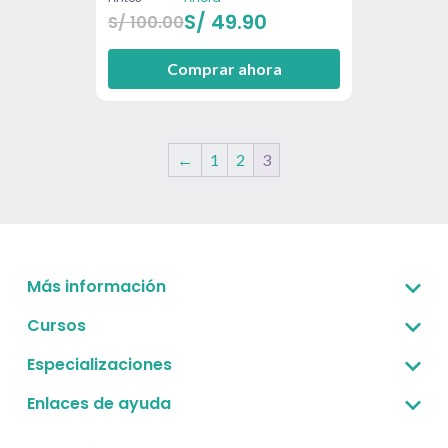
S/
49.90
S/
100.00
Comprar ahora
←
1
2
3
Más información
Sobre nosotros
Cursos
Corporativo -B2B
Gestión estratégica
Especializaciones
Preguntas frecuentes
Finanzas para no financieros
Gestión estratégica
Enlaces de ayuda
Convenio UPC - Convalidación
Desarrollo empresarial
Finanzas para no financieros
Políticas de Privacidad
Validar certificado