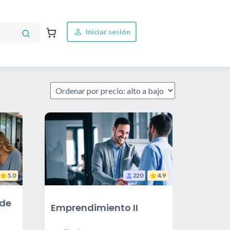
Iniciar sesión
5.0
220
4.9
 de
Emprendimiento II