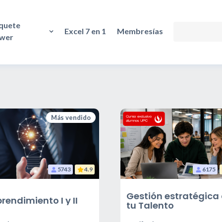
quete
Excel 7 en 1
Membresías
wer
Más vendido
5743
4.9
6175
Gestión estratégica
rendimiento I y II
tu Talento