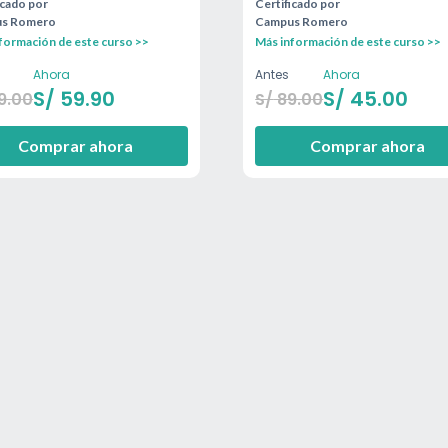
icado por
Certificado por
s Romero
Campus Romero
formación de este curso >>
Más información de este curso >>
Ahora
Antes
Ahora
S/
59.90
S/
45.00
9.00
S/
89.00
Comprar ahora
Comprar ahora