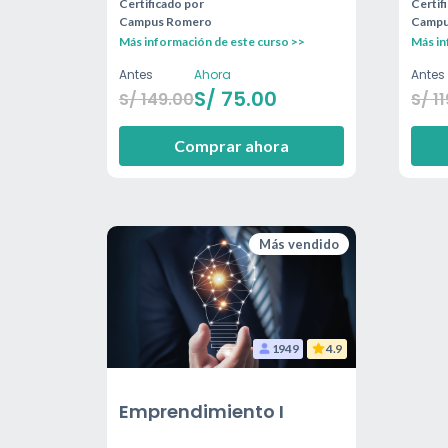
Certificado por
Certif
Campus Romero
Campu
Más información de este curso >>
Más in
Antes
Ahora
Antes
S/
75.00
S/
149.00
S/
11
Comprar ahora
Más vendido
1949
4.9
Emprendimiento I