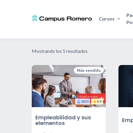
Pa
Cursos
Po
Ordenado
Mostrando los 5 resultados
por
precio:
Más vendido
alto
a
bajo
1835
4.9
Empleabilidad y sus
Emp
elementos