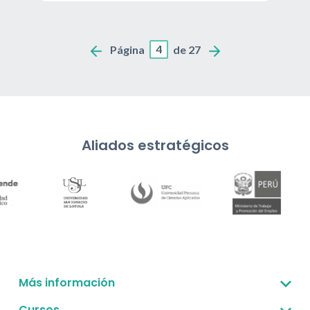
4
Página
de 27
Aliados estratégicos
Más información
Sobre nosotros
Cursos