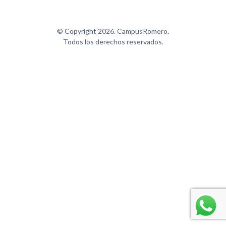
Office básico
Office intermedio
© Copyright 2026. CampusRomero.
Administración de restaurantes
Todos los derechos reservados.
Marketing para vender