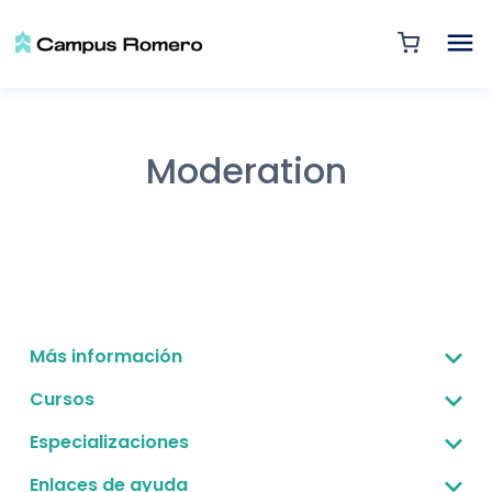
Moderation
Más información
Sobre nosotros
Cursos
Corporativo -B2B
Gestión estratégica
Especializaciones
Preguntas frecuentes
Finanzas para no financieros
Gestión estratégica
Enlaces de ayuda