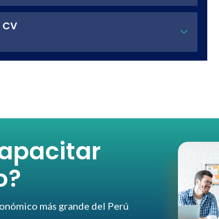
l CV
apacitar
o?
conómico más grande del Perú