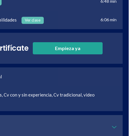
6:48 min
bilidades
6:06 min
Ver clase
rtifícate
Empieza ya
l
, Cv con y sin experiencia, Cv tradicional, video