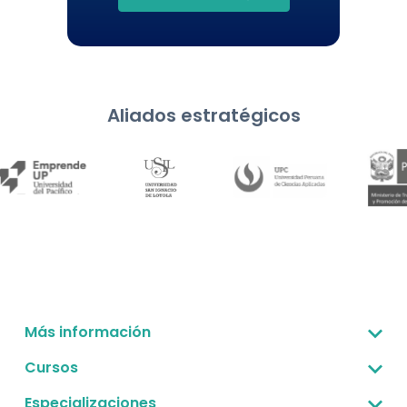
Aliados estratégicos
Más información
Sobre nosotros
Cursos
Corporativo -B2B
Gestión estratégica
Especializaciones