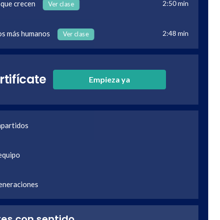
 que crecen
2:50 min
Ver clase
pos más humanos
2:48 min
Ver clase
rtifícate
Empieza ya
mpartidos
 equipo
generaciones
tes con sentido