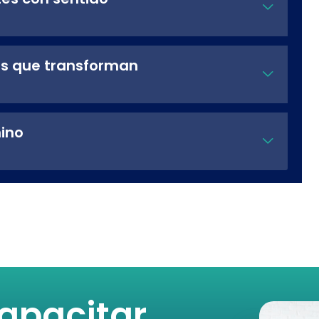
es que transforman
mino
apacitar