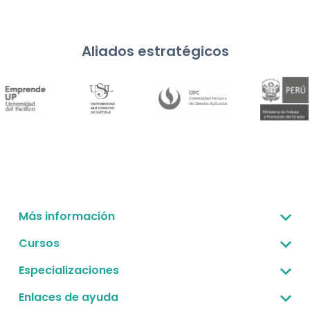
Aliados estratégicos
Más información
Sobre nosotros
Cursos
Corporativo -B2B
Gestión estratégica
Especializaciones
Preguntas frecuentes
Finanzas para no financieros
Gestión estratégica
Enlaces de ayuda
Convenio UPC - Convalidación
Desarrollo empresarial