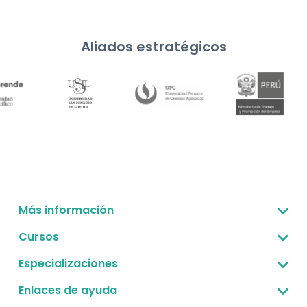
Aliados estratégicos
Más información
Sobre nosotros
Cursos
Corporativo -B2B
Gestión estratégica
Especializaciones
Preguntas frecuentes
Finanzas para no financieros
Gestión estratégica
Enlaces de ayuda
Convenio UPC - Convalidación
Desarrollo empresarial