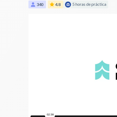
5 horas de práctica
340
4.8