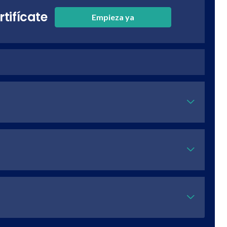
rtifícate
Empieza ya