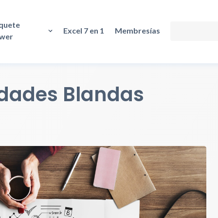
quete
Excel 7 en 1
Membresías
wer
idades Blandas