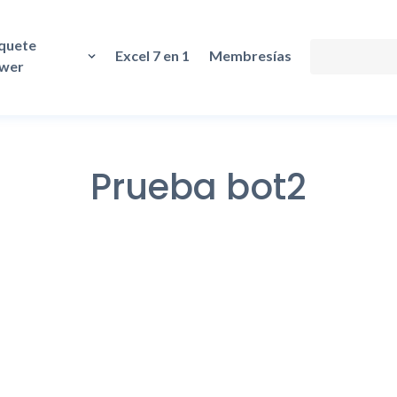
quete
Excel 7 en 1
Membresías
wer
Prueba bot2