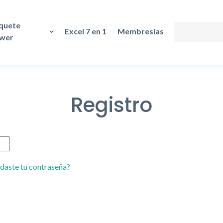
quete
Excel 7 en 1
Membresías
wer
Registro
idaste tu contraseña?