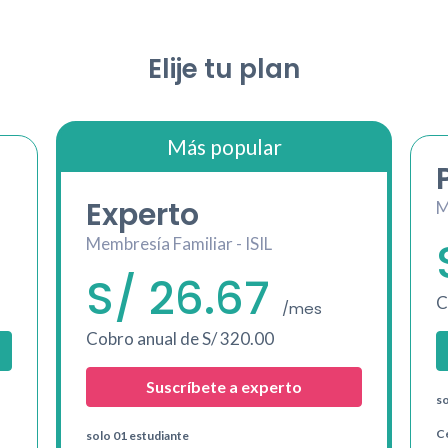
Elije tu plan
Más popular
Experto
M
Membresía Familiar - ISIL
S/
26.67
C
/mes
Cobro anual de
S/
320.00
Suscríbete a experto
so
Ce
solo 01 estudiante