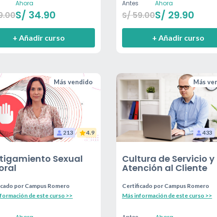
Ahora
Antes
Ahora
S/
34.90
S/
29.90
9.00
S/
59.00
+ Añadir curso
+ Añadir curso
Más vendido
Más ve
213
4.9
433
tigamiento Sexual
Cultura de Servicio y
oral
Atención al Cliente
icado por
Campus Romero
Certificado por
Campus Romero
formación de este curso >>
Más información de este curso >>