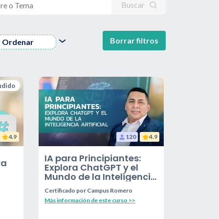
Buscar
Borrar filtros
Ordenar
ndido
4.9
120
4.9
IA para Principiantes:
ra
Explora ChatGPT y el
Mundo de la Inteligencia
Artificial
Certificado por
Campus Romero
Más información de este curso >>