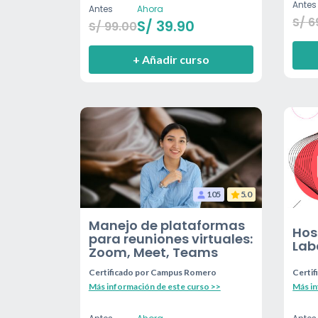
Antes
Antes
Ahora
S/
6
S/
39.90
S/
99.00
+ Añadir curso
105
5.0
Manejo de plataformas
Hos
para reuniones virtuales:
Lab
Zoom, Meet, Teams
Certificado por
Campus Romero
Certif
Más información de este curso >>
Más in