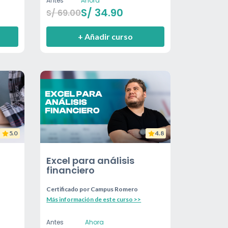
Antes
Ahora
S/
34.90
S/
69.00
+ Añadir curso
5.0
4.8
Excel para análisis
financiero
Certificado por
Campus Romero
Más información de este curso >>
Antes
Ahora