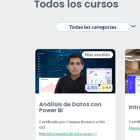
Todos los cursos
Todas las categorías
Más vendido
851
4.9
Análisis de Datos con
Int
Power BI
Certificado por
Campus Romero e ISIL
Certif
GO
Más in
Más información de este curso >>