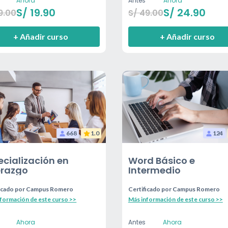
Ahora
Antes
Ahora
S/
19.90
S/
24.90
9.00
S/
49.00
+ Añadir curso
+ Añadir curso
668
1.0
124
ecialización en
Word Básico e
erazgo
Intermedio
icado por
Campus Romero
Certificado por
Campus Romero
formación de este curso >>
Más información de este curso >>
Ahora
Antes
Ahora