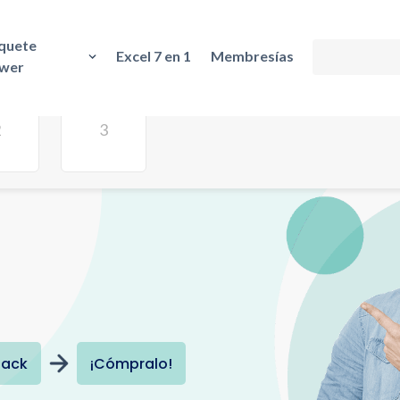
quete
Excel 7 en 1
Membresías
wer
pack
¡Cómpralo!