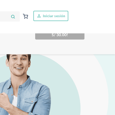
Iniciar sesión
¡Cómpralos a
S/
30.00
!