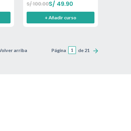
S/
49.90
S/
100.00
+ Añadir curso
1
Volver arriba
Página
de 21