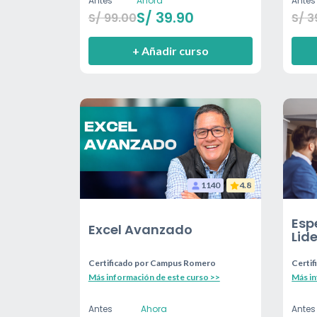
Antes
Ahora
Antes
S/
39.90
S/
99.00
S/
3
+ Añadir curso
1140
4.8
Esp
Excel Avanzado
Lid
Certificado por
Campus Romero
Certif
Más información de este curso >>
Más in
Antes
Ahora
Antes