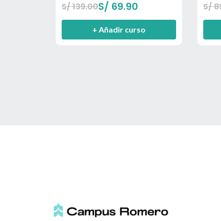
S/
69.90
S/
139.00
S/
8
+ Añadir curso