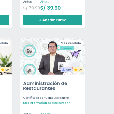
Antes
Ahora
S/
39.90
S/
79.90
+ Añadir curso
ndido
Más vendido
4.9
759
4.9
Administración de
Restaurantes
Certificado por
Campus Romero
Más información de este curso >>