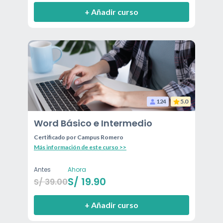
+ Añadir curso
124
5.0
Word Básico e Intermedio
Certificado por
Campus Romero
Más información de este curso >>
Antes
Ahora
S/
19.90
S/
39.00
+ Añadir curso