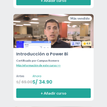
+ Añadir curso
Más vendido
787
4.9
Introducción a Power Bi
Certificado por
Campus Romero
Más información de este curso >>
Antes
Ahora
S/
34.90
S/
69.00
+ Añadir curso