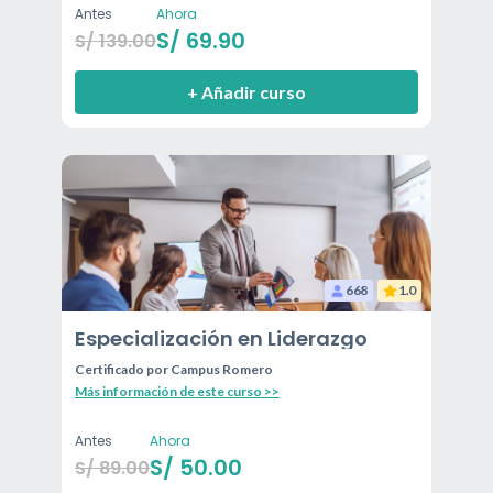
Antes
Ahora
S/
69.90
S/
139.00
+ Añadir curso
668
1.0
Especialización en Liderazgo
Certificado por
Campus Romero
Más información de este curso >>
Antes
Ahora
S/
50.00
S/
89.00