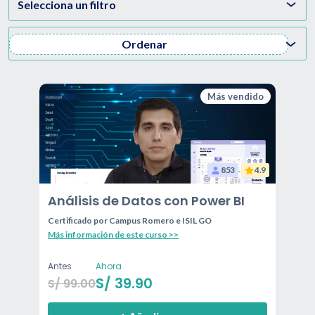
Selecciona un filtro
Ordenar
Más vendido
853
4.9
Análisis de Datos con Power BI
Certificado por
Campus Romero e ISIL GO
Más información de este curso >>
Antes
Ahora
S/
39.90
S/
99.00