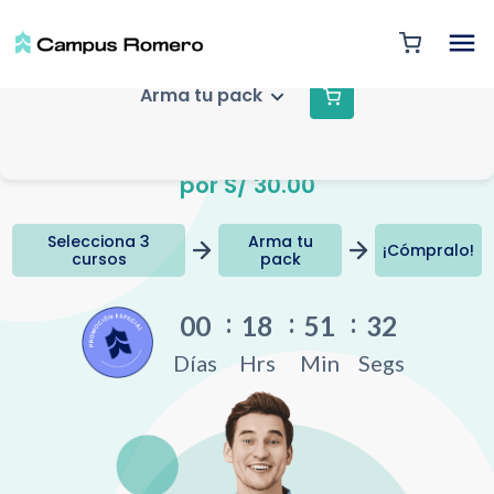
Arma tu pack
Elige 3 cursos
Selecciona
3 cursos
por S/ 30.00
Selecciona 3
Arma tu
¡Cómpralo!
cursos
pack
00
18
51
31
Días
Hrs
Min
Segs
¡Cómpralos a
S/
30.00
!