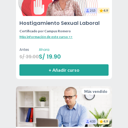
215
4.9
Hostigamiento Sexual Laboral
Certificado por
Campus Romero
Más información de este curso >>
Antes
Ahora
S/
19.90
S/
39.00
+ Añadir curso
Más vendido
433
4.9