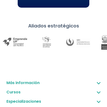
Aliados estratégicos
Más información
Sobre nosotros
Cursos
Corporativo -B2B
Gestión estratégica
Especializaciones
Preguntas frecuentes